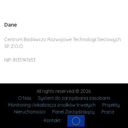
Dane
Centrum Badawczo Rozwojowe Technologii Sieciowych
SP. Z.O.O.
NIP: 8133747653
All rights reserved © 2026.
O Nas
System do zarządzania zasobami
Monitoring i lokalizacja środków trwałych
Projekty
Nieruchomości
Panel Zarządzający
Praca
Kontakt