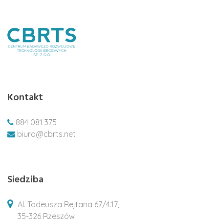
Kontakt
884 081 375
biuro@cbrts.net
Siedziba
Al. Tadeusza Rejtana 67/4.17,
35-326 Rzeszów