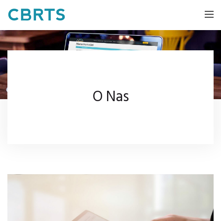
O Nas
System do zarządzania zasobami
O Nas
Monitoring i lokalizacja środków trwałych
Projekty
Nieruchomości
Panel Zarządzający
Praca
Kontakt